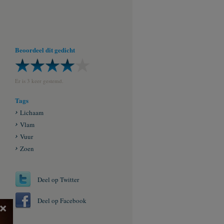
Beoordeel dit gedicht
Er is 3 keer gestemd.
Tags
Lichaam
Vlam
Vuur
Zoen
Deel op Twitter
Deel op Facebook
×