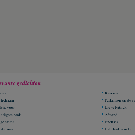
evante gedichten
vlam
Kaarsen
 lichaam
Parkinson op de 
icht vuur
Lieve Patrick
nodigste zaak
Afstand
ige sferen
Excuses
als toen...
Het Boek van Luc