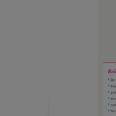
Rel
De 
Een
ged
de 
vur
Net 