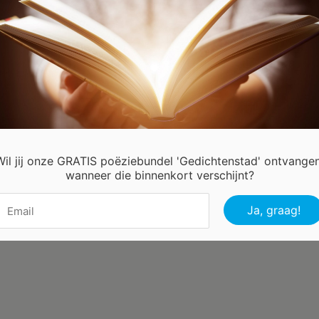
mijn derde zoen,
f ik maar herhalen,
ling ging door mijn lichaam,
e rest kun je wel raden.
Wil jij onze GRATIS poëziebundel 'Gedichtenstad' ontvangen
wanneer die binnenkort verschijnt?