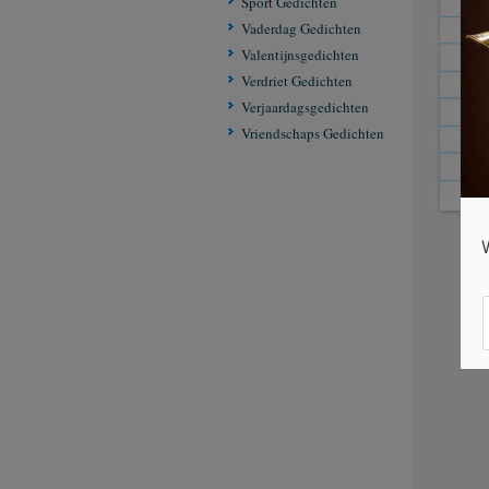
Sport Gedichten
Bij 
Vaderdag Gedichten
Blee
Valentijnsgedichten
Tril
Verdriet Gedichten
En d
Verjaardagsgedichten
Vriendschaps Gedichten