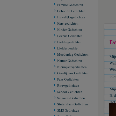
Familie Gedichten
Geboorte Gedichten
Huwelijksgedichten
Kerstgedichten
Kinder Gedichten
Levens Gedichten
De
Liefdesgedichten
Liefdesverdriet
Moederdag Gedichten
Mijn
Natuur Gedichten
Wat
Nieuwjaarsgedichten
Wis
Overlijdens Gedichten
Sto
Paas Gedichten
Rouwgedichten
Mij
School Gedichten
Ik d
Seizoens Gedichten
Het 
Sinterklaas Gedichten
Was
SMS Gedichten