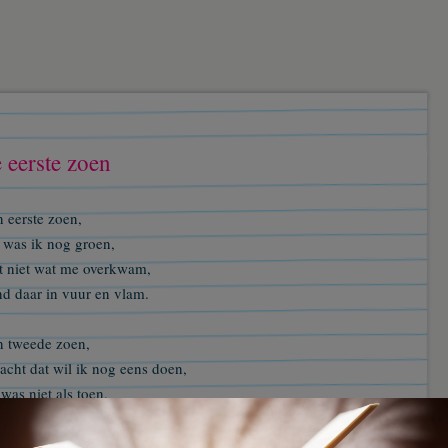
 eerste zoen
 eerste zoen,
 was ik nog groen,
t niet wat me overkwam,
nd daar in vuur en vlam.
n tweede zoen,
acht dat wil ik nog eens doen,
was niet als toen,
 beter, maar nog steeds was ik groen,