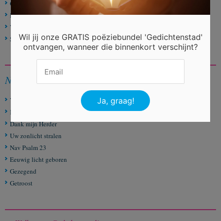
Oud zijn
Ik mis je lieverd
Verjaardag
Wil jij onze GRATIS poëziebundel 'Gedichtenstad'
Schoonmoeder overleden
ontvangen, wanneer die binnenkort verschijnt?
Nieuwste gedichten
Volle leegte
Kom maar tot Mij
Dank mijn Herder
Uw zonlicht stralen
Nav Psalm 23
Eeuwig licht geboren
Gezegend
Getroost