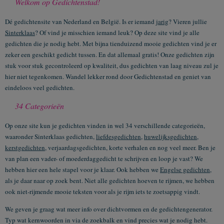
Welkom op Gedichtenstad!
Dé gedichtensite van Nederland en België. Is er iemand
jarig
? Vieren jullie
Sinterklaas
? Of vind je misschien iemand leuk? Op deze site vind je alle
gedichten die je nodig hebt. Met bijna tienduizend mooie gedichten vind je er
zeker een geschikt gedicht tussen. En dat allemaal gratis! Onze gedichten zijn
stuk voor stuk gecontroleerd op kwaliteit, dus gedichten van laag niveau zul je
hier niet tegenkomen. Wandel lekker rond door Gedichtenstad en geniet van
eindeloos veel gedichten.
34 Categorieën
Op onze site kun je gedichten vinden in wel 34 verschillende categorieën,
waaronder Sinterklaas gedichten,
liefdesgedichten
,
huwelijksgedichten
,
kerstgedichten
, verjaardagsgedichten, korte verhalen en nog veel meer. Ben je
van plan een vader- of moederdaggedicht te schrijven en loop je vast? We
hebben hier een hele stapel voor je klaar. Ook hebben we
Engelse gedichten
,
als je daar naar op zoek bent. Niet alle gedichten hoeven te rijmen, we hebben
ook niet-rijmende mooie teksten voor als je rijm iets te zoetsappig vindt.
We geven je graag wat meer info over dichtvormen en de gedichtengenerator.
Typ wat kernwoorden in via de zoekbalk en vind precies wat je nodig hebt.