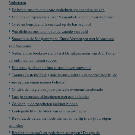
Verbeteren
De beste tips om ook korte gedichten spannend te maken
Dichters schrijven vaak over ‘vergankelijkheid’, maar waarom?
Goed en begrijpend lezen start op de basisschool
Wat dichters ons leren over de waarde van geld
Stanza’s in de Schijnwerpers: Kunst Vermengen met Momenten
van Spanning
Nederlandse boekenwereld viert De Erfgenamen van A.C. Porter
als cultureel en literair succes
Hoe weet je of een online casino te vertrouwen is
Tonnus Oosterhoffs digitale heruitvinding van poëzie: hoe hij de
vorm op zijn eigen manier beheerst
Ontdek de magie van jouw perfecte evenementenlocatie
Laat je verrassen of inspireren met een kalender
Zo sleep je de zogeheten jackpot binnen
Lentegedicht – De bloei van een nieuw begin
Revolut, de betaalmethode die net zo veilig is als jouw eigen
woorden
Betalen in casino’s en gedichten schrijven? Dit zijn de