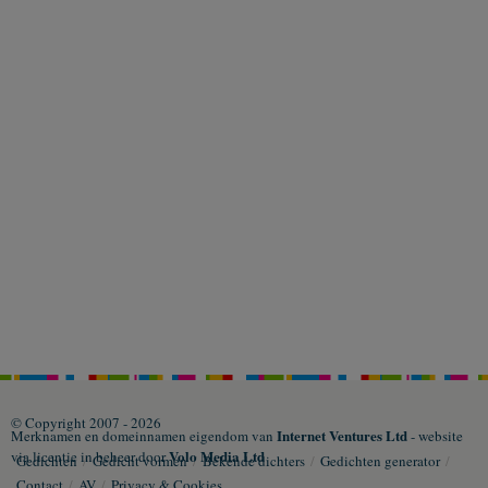
© Copyright 2007 - 2026
Internet Ventures Ltd
Merknamen en domeinnamen eigendom van
- website
Volo Media Ltd
via licentie in beheer door
Gedichten
/
Gedicht vormen
/
Bekende dichters
/
Gedichten generator
/
Contact
/
AV
/
Privacy & Cookies