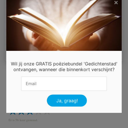
×
kon de meester het
niet laten en zong
tevreden mee
Van Hees Annie
Wil jij onze GRATIS poëziebundel 'Gedichtenstad'
ontvangen, wanneer die binnenkort verschijnt?
Ingezonden door
Van Hees Annie belgie
Beoordeel dit gedicht
Er is 56 keer gestemd.