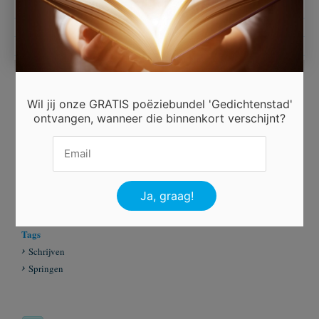
Van Hees Annie
Wil jij onze GRATIS poëziebundel 'Gedichtenstad'
Ingezonden door
ontvangen, wanneer die binnenkort verschijnt?
Van Hees Annie belgie
Beoordeel dit gedicht
Er is 25 keer gestemd.
Tags
Schrijven
Springen