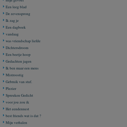
mijn gevoel
Een leeg blad
De zevensprong
Ik zag je
Een dagboek
vandaag
was vriendschap liefde
Dichtersdroom
Een beetje hoop
Gedachten jagen
Ik ben maar een mens
Mistroostig
Gebruik van stuf.
Plezier
Spreuken Gedicht
voor jou zou ik
Het eendennest
best friends wat is dat ?
Mijn verhalen