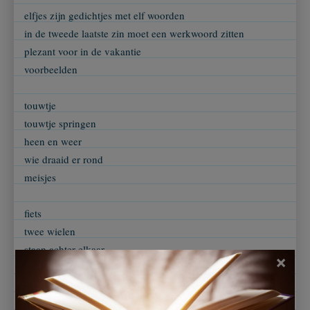
elfjes zijn gedichtjes met elf woorden
in de tweede laatste zin moet een werkwoord zitten
plezant voor in de vakantie
voorbeelden
touwtje
touwtje springen
heen en weer
wie draaid er rond
meisjes
fiets
twee wielen
staan achter elkaar
×
nu fiets je maar
ontspanning