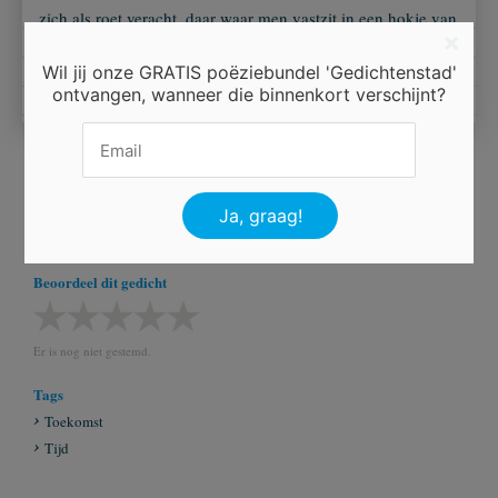
zich als roet veracht, daar waar men vastzit in een hokje van
×
eigen illusie, daar waar ik solide zit aan mijn toekomst.
Wil jij onze GRATIS poëziebundel 'Gedichtenstad'
ontvangen, wanneer die binnenkort verschijnt?
Ingezonden door
Rani Bharos
Beoordeel dit gedicht
Er is nog niet gestemd.
Tags
Toekomst
Tijd