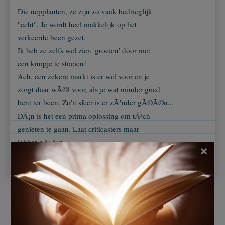
Die nepplanten, ze zijn zo vaak bedrieglijk
"echt". Je wordt heel makkelijk op het
verkeerde been gezet.
Ik heb ze zelfs wel zien 'groeien' door met
een knopje te stoeien!
Ach, een zekere markt is er wel voor en je
zorgt daar wÃ©l voor, als je wat minder goed
bent ter been. Zo'n sfeer is er zÃ³nder gÃ©Ã©n...
DÃ¡n is het een prima oplossing om tÃ³ch
genieten te gaan. Laat criticasters maar
lekker gÃ¡Ã¡n...
×
Ingezonden door