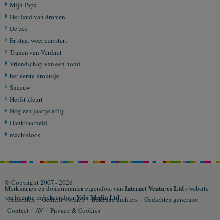
Mijn Papa
Het land van dromen
De zee
Er staat weer een ster..
Tranen van Verdriet
Vriendschap van een hond
het eerste krokusje
Sneeuw
Herfst kleurt
Nog een jaartje erbij
Dankbaarheid
machteloos
© Copyright 2007 - 2026
Internet Ventures Ltd
Merknamen en domeinnamen eigendom van
- website
Volo Media Ltd
via licentie in beheer door
Gedichten
/
Gedicht vormen
/
Bekende dichters
/
Gedichten generator
/
Contact
/
AV
/
Privacy & Cookies