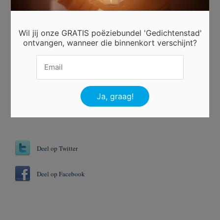
Dakoyria
Beoordeel dit gedicht
Wil jij onze GRATIS poëziebundel 'Gedichtenstad'
ontvangen, wanneer die binnenkort verschijnt?
Er is nog niet gestemd.
Tags
Markt
Nepplanten
Stoeien
Deel op Twitter
Deel op Facebook