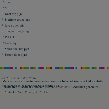
pijn
Stil
Doet erg pijn
Pijnlijke gevoelens
leven doet pijn
pijn,verdriet, bang
Pukkel
Geen pijn.
Soms doet het pijn
Pesten doet pijn!
© Copyright 2007 - 2026
Internet Ventures Ltd
Merknamen en domeinnamen eigendom van
- website
Volo Media Ltd
via licentie in beheer door
Gedichten
/
Gedicht vormen
/
Bekende dichters
/
Gedichten generator
/
Contact
/
AV
/
Privacy & Cookies