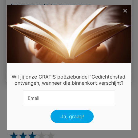
En kunnen we echt alles missen en geven
×
De humor is de drijfveer waar alles op draait
Het is mooi als de een het gras voor de ander weg maait
Elkaar pesten mag op een gezonden manier
Maar de vriendschap houden we fier
We lachen veel met zijn twee en dat is maar goed
We houden ons er echt uren mee zoet
Wil jij onze GRATIS poëziebundel 'Gedichtenstad'
ontvangen, wanneer die binnenkort verschijnt?
Ingezonden door
Peter Berkien
Beoordeel dit gedicht