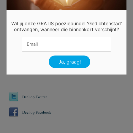
noor demeulenaere
Beoordeel dit gedicht
Wil jij onze GRATIS poëziebundel 'Gedichtenstad'
ontvangen, wanneer die binnenkort verschijnt?
Er is 7 keer gestemd.
Tags
Angst
Bang
Boom
Kijken
Deel op Twitter
Deel op Facebook