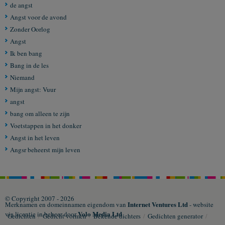
de angst
Angst voor de avond
Zonder Oorlog
Angst
Ik ben bang
Bang in de les
Niemand
Mijn angst: Vuur
angst
bang om alleen te zijn
Voetstappen in het donker
Angst in het leven
Angsr beheerst mijn leven
© Copyright 2007 - 2026
Internet Ventures Ltd
Merknamen en domeinnamen eigendom van
- website
Volo Media Ltd
via licentie in beheer door
Gedichten
/
Gedicht vormen
/
Bekende dichters
/
Gedichten generator
/