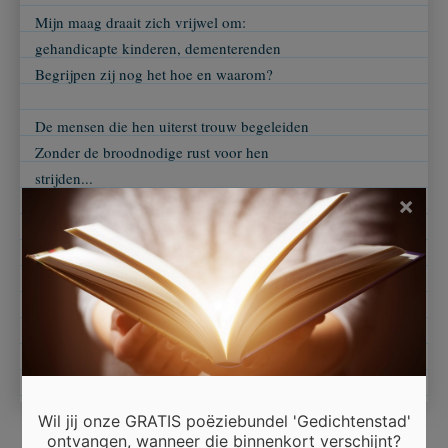
Mijn maag draait zich vrijwel om:
gehandicapte kinderen, dementerenden
Begrijpen zij nog het hoe en waarom?
De mensen die hen uiterst trouw begeleiden
Zonder de broodnodige rust voor hen
strijden...
×
Ach, wie vergeet ik allemaal niet?
Dat afschuwelijke wereldwijde corona
virus... en het veroorzaakte peilloze verdriet.
Dakoyria, 2020.
Wil jij onze GRATIS poëziebundel 'Gedichtenstad'
ontvangen, wanneer die binnenkort verschijnt?