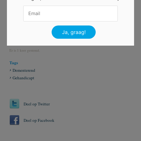
Ingezonden door
Dakoyria
Beoordeel dit gedicht
Er is 1 keer gestemd.
Tags
Dementerend
Gehandicapt
Deel op Twitter
Deel op Facebook