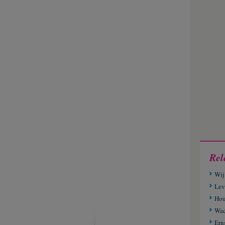
Rel
Wij
Lev
Hou
Wac
Ern