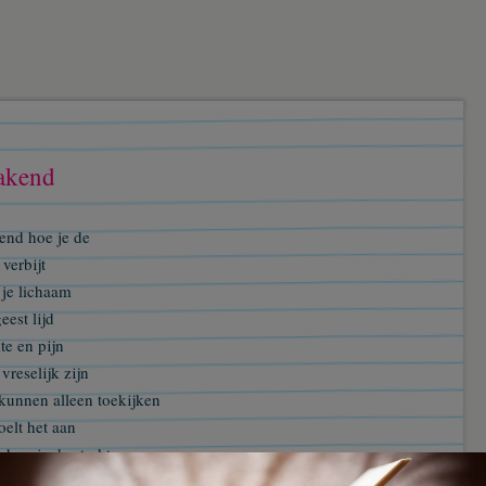
kend
end hoe je de
 verbijt
 je lichaam
eest lijd
te en pijn
vreselijk zijn
 kunnen alleen toekijken
voelt het aan
 hou je de sterkte
oopt er langs