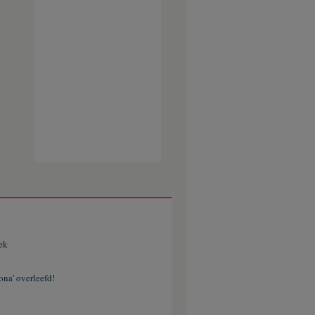
ek
ona' overleefd!