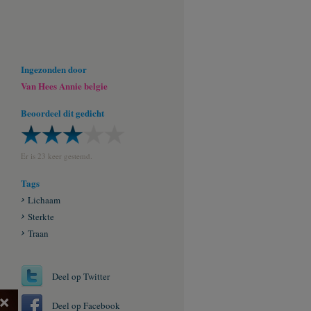
Ingezonden door
Van Hees Annie belgie
Beoordeel dit gedicht
Er is 23 keer gestemd.
Tags
Lichaam
Sterkte
Traan
Deel op Twitter
×
Deel op Facebook