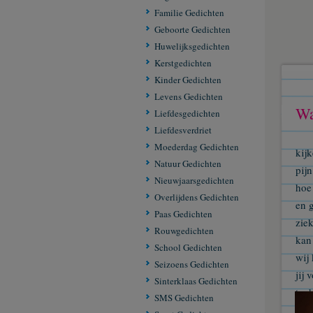
Familie Gedichten
Geboorte Gedichten
Huwelijksgedichten
Kerstgedichten
Kinder Gedichten
Levens Gedichten
Wa
Liefdesgedichten
Liefdesverdriet
Moederdag Gedichten
kijk
Natuur Gedichten
pijn
Nieuwjaarsgedichten
hoe
Overlijdens Gedichten
en g
Paas Gedichten
ziek
Rouwgedichten
kan 
School Gedichten
wij
Seizoens Gedichten
jij 
Sinterklaas Gedichten
toch
SMS Gedichten
al l