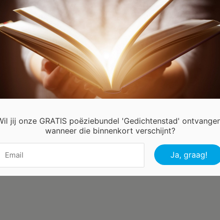
wang een traan
kte
 Hees Annie
Wil jij onze GRATIS poëziebundel 'Gedichtenstad' ontvangen
wanneer die binnenkort verschijnt?