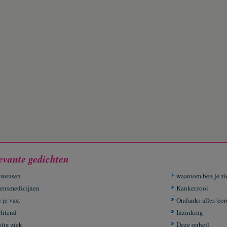
evante gedichten
 wensen
waaroom ben je zi
ensmedicijnen
Kankerzooi
 je vast
Ondanks alles 'cor
htend
Inzinking
stig ziek
Deze onheil