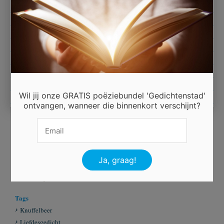
Ik hoop dat dit je blij maakt,
Zoals jij mijn hart hebt geraakt.
Ik moet weer gaan tot ziens mijn schattige knuffelbeer,
Ik spreek je wel een ander keer.
Wil jij onze GRATIS poëziebundel 'Gedichtenstad'
ontvangen, wanneer die binnenkort verschijnt?
Beoordeel dit gedicht
Er is 5 keer gestemd.
Tags
Knuffelbeer
Liefdesgedicht