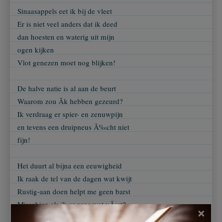
Sinaasappels eet ik bij de vleet
Er is niet veel anders dat ik deed
dan hoesten en waterig uit mijn
ogen kijken
Vlot genezen moet nog blijken!
De halve natie is al aan de beurt
Waarom zou Ã­k hebben gezeurd?
Ik verdraag er spier- en zenuwpijn
en tevens een druipneus Ã‰cht niet
fijn!
Het duurt al bijna een eeuwigheid
Ik raak de tel van de dagen wat kwijt
Rustig-aan doen helpt me geen barst
Misschien als ik er eens wat vÃ¡st?
×