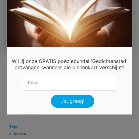
Ik kom toch Ã©Ã©ns van dat virus wel af;
het voelt als een niet verdiende straf.
Dakoyria, 2016.
Wil jij onze GRATIS poëziebundel 'Gedichtenstad'
ontvangen, wanneer die binnenkort verschijnt?
Ingezonden door
Dakoyria
Beoordeel dit gedicht
Er is nog niet gestemd.
Tags
Hoesten