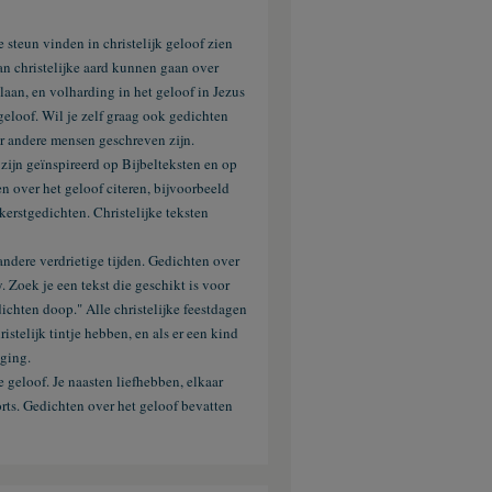
e steun vinden in christelijk geloof zien
an christelijke aard kunnen gaan over
laan, en volharding in het geloof in Jezus
 geloof. Wil je zelf graag ook gedichten
oor andere mensen geschreven zijn.
 zijn geïnspireerd op Bijbelteksten en op
en over het geloof citeren, bijvoorbeeld
kerstgedichten
. Christelijke teksten
ndere verdrietige tijden. Gedichten over
 Zoek je een tekst die geschikt is voor
chten doop." Alle christelijke feestdagen
stelijk tintje hebben, en als er een kind
iging.
e geloof. Je naasten liefhebben, elkaar
rts. Gedichten over het geloof bevatten