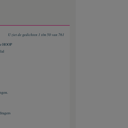
U ziet de gedichten 1 t/m 50 van 761
aar HOOP
lal
ingen.
dragers