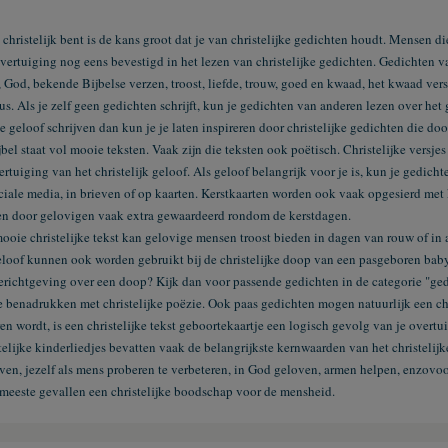
 christelijk bent is de kans groot dat je van christelijke gedichten houdt. Mensen di
vertuiging nog eens bevestigd in het lezen van christelijke gedichten. Gedichten v
, God, bekende Bijbelse verzen, troost, liefde, trouw, goed en kwaad, het kwaad vers
tus. Als je zelf geen gedichten schrijft, kun je gedichten van anderen lezen over het
je geloof schrijven dan kun je je laten inspireren door christelijke gedichten die d
jbel staat vol mooie teksten. Vaak zijn die teksten ook poëtisch. Christelijke versjes
ertuiging van het christelijk geloof. Als geloof belangrijk voor je is, kun je gedicht
ciale media, in brieven of op kaarten. Kerstkaarten worden ook vaak opgesierd met
n door gelovigen vaak extra gewaardeerd rondom de kerstdagen.
ooie christelijke tekst kan gelovige mensen troost bieden in dagen van rouw of in a
eloof kunnen ook worden gebruikt bij de christelijke doop van een pasgeboren baby.
erichtgeving over een doop? Kijk dan voor passende gedichten in de categorie "gedi
e benadrukken met christelijke poëzie. Ook
paas gedichten
mogen natuurlijk een chri
en wordt, is een christelijke tekst geboortekaartje een logisch gevolg van je overtu
telijke kinderliedjes bevatten vaak de belangrijkste kernwaarden van het christelijk
ven, jezelf als mens proberen te verbeteren, in God geloven, armen helpen, enzovoo
 meeste gevallen een christelijke boodschap voor de mensheid.