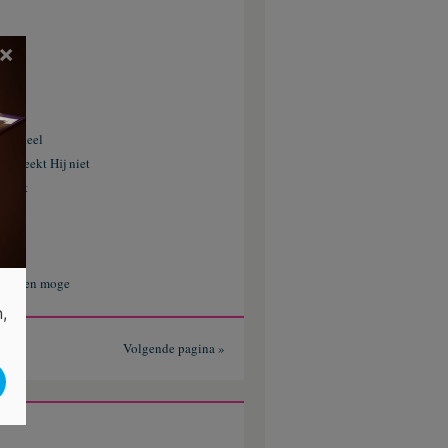
×
nt
ede deel
erbreekt Hij niet
Geest
p
brengen moge
,
Volgende pagina »