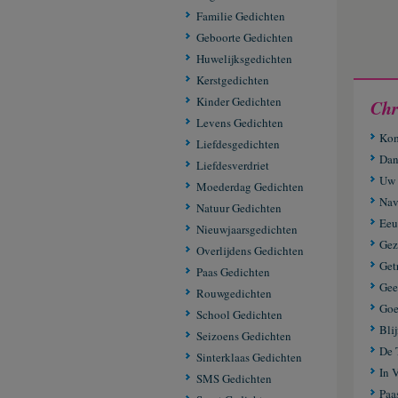
Familie Gedichten
Geboorte Gedichten
Huwelijksgedichten
Kerstgedichten
Kinder Gedichten
Chr
Levens Gedichten
Kom
Liefdesgedichten
Dan
Liefdesverdriet
Uw 
Moederdag Gedichten
Nav
Natuur Gedichten
Eeu
Nieuwjaarsgedichten
Gez
Overlijdens Gedichten
Get
Paas Gedichten
Gee
Rouwgedichten
Goe
School Gedichten
Blij
Seizoens Gedichten
De 
Sinterklaas Gedichten
In 
SMS Gedichten
Paa