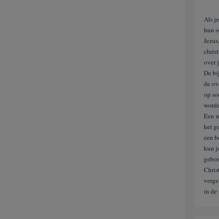
Als je
hun o
Jezus
chris
over 
De bi
de ov
op so
worde
Een m
het g
een b
kun j
gebor
Chris
verge
in de