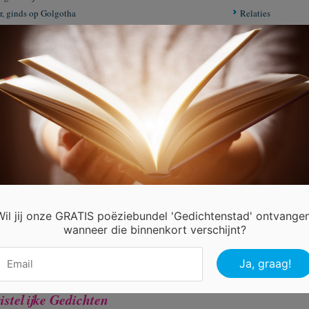
r, ginds op Golgotha
Relaties
ichtje over god
Geven
bond van geboorte tot dood
Paulus
 verre land
Biddag 2021
de wind niet meer is
Uw Liefde overwi
 dag die komt
Maria koos het go
stenen jas
Het geknakte riet v
aties
Geleid door Gods 
te rijkdommen
Bid voor elkaar
e stilte
Bidt voor elkaar
el van vrede
Als stuurloos schi
amorgana-oase
Wat de toekomst 
Wil jij onze GRATIS poëziebundel 'Gedichtenstad' ontvangen
wanneer die binnenkort verschijnt?
1
2
3
4
5
13
14
15
16
...
istelijke Gedichten