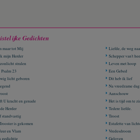
istelijke Gedichten
 maar tot Mij
Liefde, de weg n
k mijn Herder
Schepper van't hee
zonlicht stralen
Leven met hoop
 Psalm 23
Een Gebed
wig licht geboren
Dit heb ik lief
egend
Na vreedzame dag
roost
Aanschouw
ft U kracht en genade
Het is tijd om te z
de Herder
Tedere liefde.
f standvastig
Troost
Trooster is gekomen
Estafette van licht
Vuur en Vlam
Vredesdroom
s gedichtje
Geloven