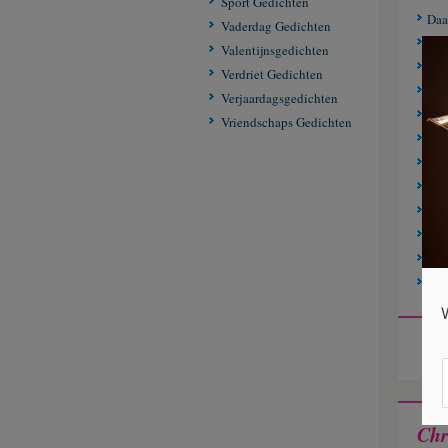
Sport Gedichten
Daa
Vaderdag Gedichten
Ged
Valentijnsgedichten
Ver
Verdriet Gedichten
Het
Verjaardagsgedichten
Als 
Vriendschaps Gedichten
Een
De 
Situ
Gro
In d
Vog
Fat
Chr