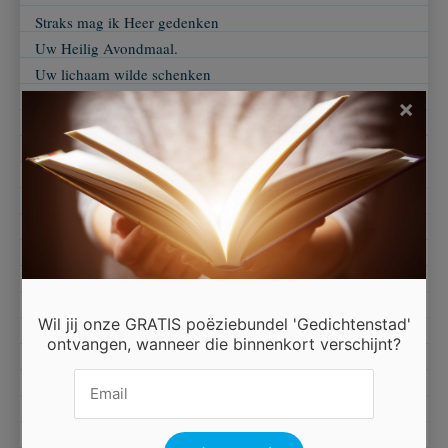
Straks mag ik Heer gedenken
Uw Heilig Avondmaal.
Uw lichaam wilde schenken
in 't brood op deze schaal.
×
En daarna ook de beker
het teken van Uw bloed.
De wijn die ik mag drinken
dan stilt U mijn gemoed.
Gesterkt mag ik weer verder
U geeft mij zoveel kracht.
Wil jij onze GRATIS poëziebundel 'Gedichtenstad'
Dank duizendmaal, mijn Herder
ontvangen, wanneer die binnenkort verschijnt?
U heeft ‘t voor mij volbracht.
Het offer voor mijn zonden
dat U nu voor mij pleit.