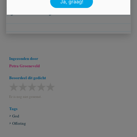
De Geest mij Heer geschonken
gered voor d’ eeuwigheid.
Ingezonden door
Petra Groeneveld
Beoordeel dit gedicht
Er is nog niet gestemd.
Tags
God
Offering