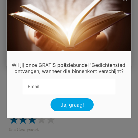
Er is vrede bij Mij en Hoop voor de toekomst
kom ga mee en wandel in het licht.
Er is hoop, je hoeft niet meer te twijfelen
er is hoop als jij je ogen op Jezus richt.
Door Jezus sterven aan aan het kruis
mag je weten eens kom ik Thuis.
Wil jij onze GRATIS poëziebundel 'Gedichtenstad'
ontvangen, wanneer die binnenkort verschijnt?
Ingezonden door
Verbaan
Beoordeel dit gedicht
Er is 2 keer gestemd.