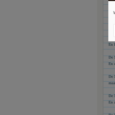
maa
De 
En l
De 
En l
De 
En 
De 
maa
De 
En z
De 