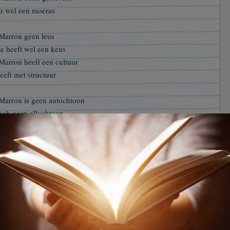
r wel een moeras
Marron geen leus
e heeft wel een keus
Marron heeft een cultuur
eeft met structuur
Marron is geen autochtoon
ook geen allochtoon
Marron is geen weggelopen dier
ier .
Marron gebruik haar verstand
ij leef van haar bestaan in het land
Marron eet vlees
ze heeft geen hoogte vrees
Marron houdt van humeur,