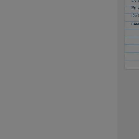
En 
De 
maa