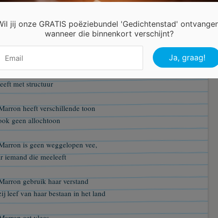
r ze hebben geen kleur
Wil jij onze GRATIS poëziebundel 'Gedichtenstad' ontvangen
wanneer die binnenkort verschijnt?
Marron werkt voor de kost
eeft in het bos
Marron heeft een cultuur
eeft met structuur
Marron heeft verschillende toon
ook geen allochtoon
Marron is geen weggelopen vee,
r iemand die meeleeft
Marron gebruik haar verstand
ij leef van haar bestaan in het land
Marron eet vlees