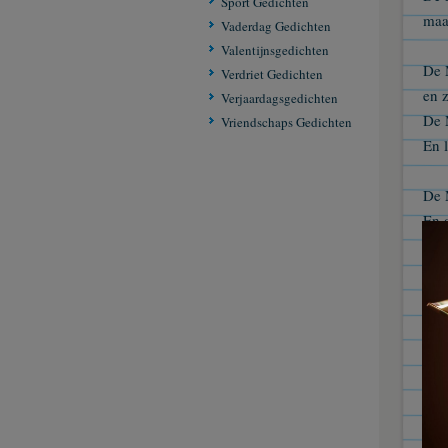
Sport Gedichten
maa
Vaderdag Gedichten
Valentijnsgedichten
De 
Verdriet Gedichten
en z
Verjaardagsgedichten
De 
Vriendschaps Gedichten
En l
De 
En 
De 
Of m
De 
En z
De 
En 
De 