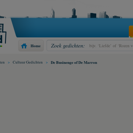
Zoek gedichten:
Home
ten
>
Cultuur Gedichten
>
De Businenge of De Marron