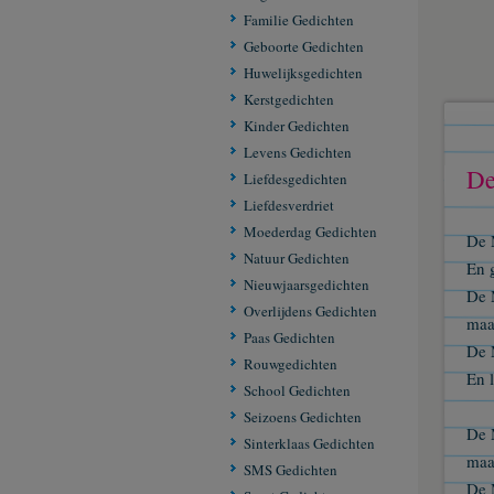
Familie Gedichten
Geboorte Gedichten
Huwelijksgedichten
Kerstgedichten
Kinder Gedichten
Levens Gedichten
De
Liefdesgedichten
Liefdesverdriet
Moederdag Gedichten
De 
Natuur Gedichten
En 
Nieuwjaarsgedichten
De 
Overlijdens Gedichten
maa
Paas Gedichten
De 
Rouwgedichten
En l
School Gedichten
Seizoens Gedichten
De 
Sinterklaas Gedichten
maa
SMS Gedichten
De 