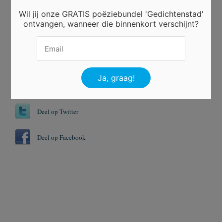
Wil jij onze GRATIS poëziebundel 'Gedichtenstad'
ontvangen, wanneer die binnenkort verschijnt?
Er is 4 keer gestemd.
Tags
Dieren
Geit
Deel op Twitter
Deel op Facebook