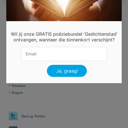
Ingezonden door
Lisa
Wil jij onze GRATIS poëziebundel 'Gedichtenstad'
ontvangen, wanneer die binnenkort verschijnt?
Beoordeel dit gedicht
Er is 4 keer gestemd.
Tags
Vertrouwelijk
Vrienden
Zeggen
Deel op Twitter