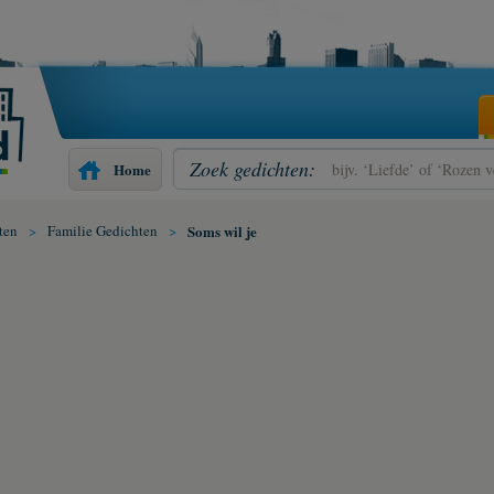
Zoek gedichten:
Home
ten
>
Familie Gedichten
>
Soms wil je