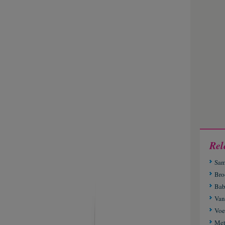
Rel
Sa
Bro
Bab
Van
Voe
Met