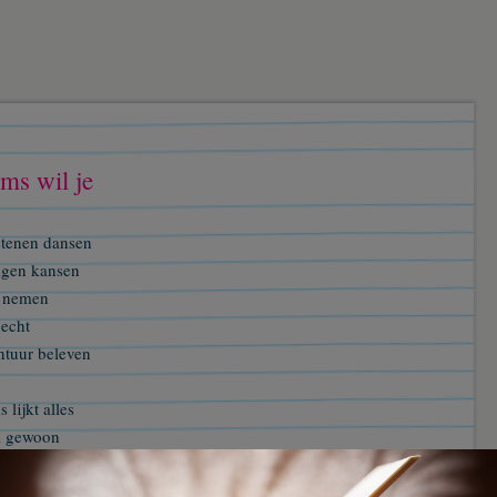
ms wil je
stenen dansen
eigen kansen
f nemen
 echt
ntuur beleven
 lijkt alles
l gewoon
loopt de dag
elf voorbij