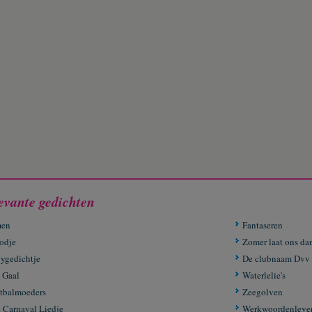
evante gedichten
men
Fantaseren
odje
Zomer laat ons da
ygedichtje
De clubnaam Dvv
 Gaal
Waterlelie's
tbalmoeders
Zeegolven
 Carnaval Liedje
Werkwoordenleve