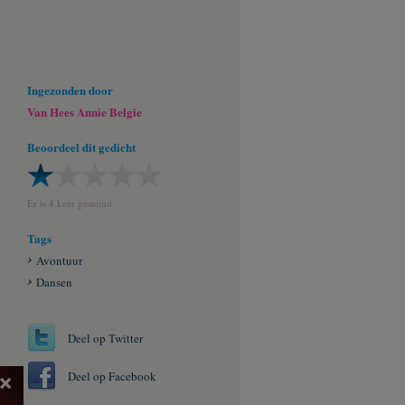
Ingezonden door
Van Hees Annie Belgie
Beoordeel dit gedicht
Er is 4 keer gestemd.
Tags
Avontuur
Dansen
Deel op Twitter
Deel op Facebook
×