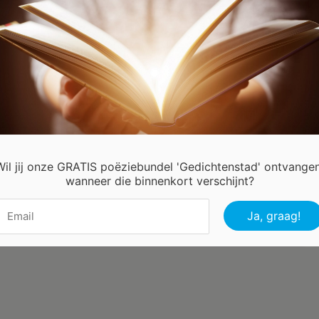
 wil je dansen
der waar
ritme klinkt
je heen
ig dansen
t je dan blij
ing de dag
lug voorbij
Wil jij onze GRATIS poëziebundel 'Gedichtenstad' ontvangen
 Hees Annie Belgie
wanneer die binnenkort verschijnt?