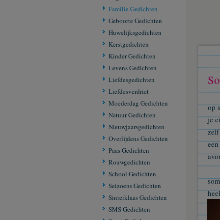
Familie Gedichten
Geboorte Gedichten
Huwelijksgedichten
Kerstgedichten
Kinder Gedichten
Levens Gedichten
So
Liefdesgedichten
Liefdesverdriet
Moederdag Gedichten
op 
Natuur Gedichten
je 
Nieuwjaarsgedichten
zel
Overlijdens Gedichten
een
Paas Gedichten
avo
Rouwgedichten
School Gedichten
soms
Seizoens Gedichten
hee
Sinterklaas Gedichten
en 
SMS Gedichten
vanz