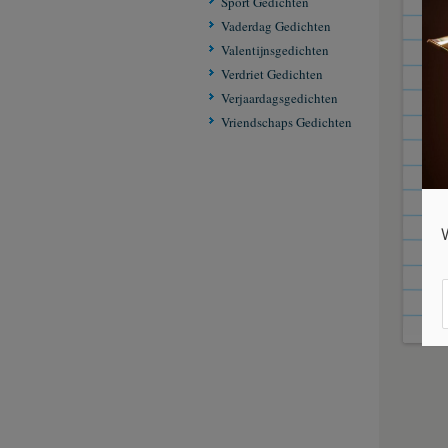
Sport Gedichten
Vaderdag Gedichten
dan
Valentijnsgedichten
een
Verdriet Gedichten
het 
Verjaardagsgedichten
om 
Vriendschaps Gedichten
zal
maak
al g
zo v
Van