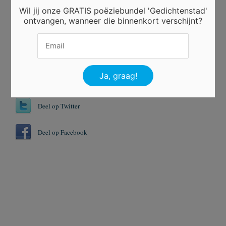
Wil jij onze GRATIS poëziebundel 'Gedichtenstad'
Tags
ontvangen, wanneer die binnenkort verschijnt?
Behangen
Gelukkig
Huwelijksverjaardag
Wensen
Deel op Twitter
Deel op Facebook