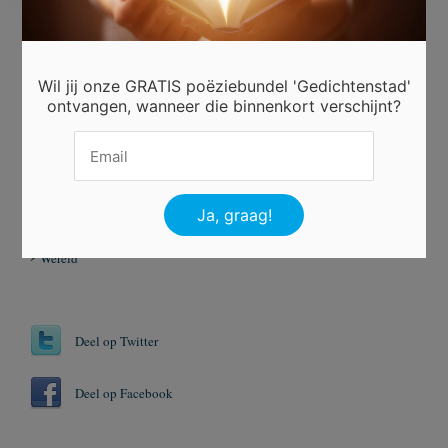
Beoordeel dit gedicht
Wil jij onze GRATIS poëziebundel 'Gedichtenstad'
ontvangen, wanneer die binnenkort verschijnt?
Er is 3 keer gestemd.
Tags
Diamant
Jaren
Jubileum
Wereld
Deel op Twitter
Deel op Facebook