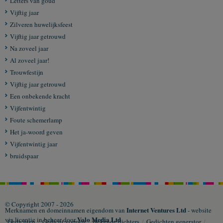
Letters van goud
Vijftig jaar
Zilveren huwelijksfeest
Vijftig jaar getrouwd
Na zoveel jaar
Al zoveel jaar!
Trouwfestijn
Vijftig jaar getrouwd
Een onbekende kracht
Vijfentwintig
Foute schemerlamp
Het ja-woord geven
Vijfentwintig jaar
bruidspaar
© Copyright 2007 - 2026
Internet Ventures Ltd
Merknamen en domeinnamen eigendom van
- website
Volo Media Ltd
via licentie in beheer door
Gedichten
/
Gedicht vormen
/
Bekende dichters
/
Gedichten generator
/