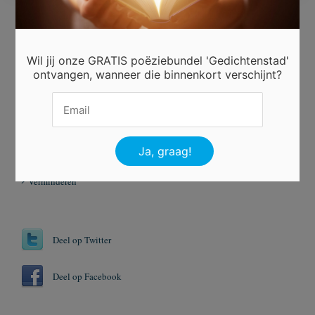
Beoordeel dit gedicht
Wil jij onze GRATIS poëziebundel 'Gedichtenstad'
ontvangen, wanneer die binnenkort verschijnt?
Er is 3 keer gestemd.
Tags
Kerst
Lente
Sneeuw
Verminderen
Deel op Twitter
Deel op Facebook