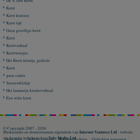
De Ã¨chte Kerst.
Kerst
Kerst kransen
Kerst tijd
Geen gezellige kerst
Kerst
Kerstverhaal
Kerstwensjes
Het Kerst treintje, gedicht
Kerst
geen cadeu
Sneeuwklokje
Het lammetje kinderverhaal
Een witte kerst
© Copyright 2007 - 2026
Internet Ventures Ltd
Merknamen en domeinnamen eigendom van
- website
Volo Media Ltd
via licentie in beheer door
Gedichten
/
Gedicht vormen
/
Bekende dichters
/
Gedichten generator
/