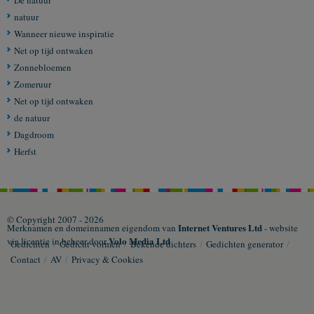
De natuur
natuur
Wanneer nieuwe inspiratie
Net op tijd ontwaken
Zonnebloemen
Zomeruur
Net op tijd ontwaken
de natuur
Dagdroom
Herfst
© Copyright 2007 - 2026
Internet Ventures Ltd
Merknamen en domeinnamen eigendom van
- website
Volo Media Ltd
via licentie in beheer door
Gedichten
/
Gedicht vormen
/
Bekende dichters
/
Gedichten generator
/
Contact
/
AV
/
Privacy & Cookies