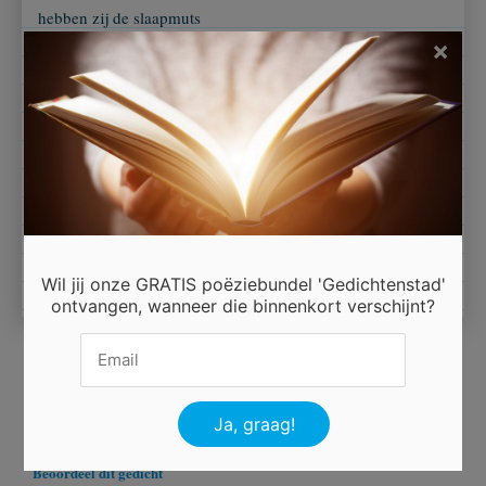
hebben zij de slaapmuts
en kronkelen met allen
×
in de slaapmuts
en zingen allen
(hé Gust we hebben je
slaapmuts) wisten jullie
dat regenwormen
kunnen zingen.
C Van Hees Annie
Wil jij onze GRATIS poëziebundel 'Gedichtenstad'
ontvangen, wanneer die binnenkort verschijnt?
Ingezonden door
Van Hees Annie Belgié
Beoordeel dit gedicht