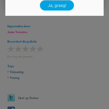
Ingezonden door
Anna Veenstra
Beoordeel dit gedicht
Er is nog niet gestemd.
Tags
Verjaardag
Viering
Deel op Twitter