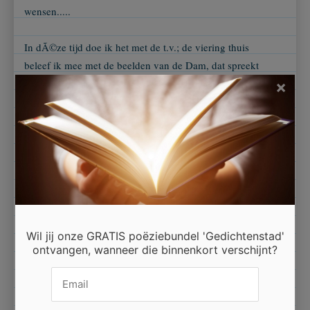
wensen.....
In dÃ©ze tijd doe ik het met de t.v.; de viering thuis
beleef ik mee met de beelden van de Dam, dat spreekt
me Ã³Ã³k wel aan dan.
×
Ik hoop van harte dat ook jÃ³nge mensen de 2
minuten zullen respecteren;
slachtoffers van dÃ©ze tijd willen eren.
Ik zie deze viering liever niet afgeschaft, teveel
belang tÃ³ch bij "herdacht".
Anna Veenstra.
Wil jij onze GRATIS poëziebundel 'Gedichtenstad'
ontvangen, wanneer die binnenkort verschijnt?