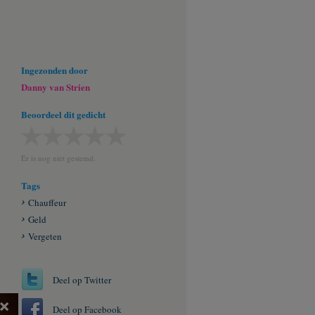
Ingezonden door
Danny van Strien
Beoordeel dit gedicht
Er is nog niet gestemd.
Tags
Chauffeur
Geld
Vergeten
Deel op Twitter
×
Deel op Facebook