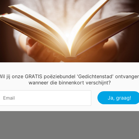
hter Danny van Strien
Wil jij onze GRATIS poëziebundel 'Gedichtenstad' ontvangen
wanneer die binnenkort verschijnt?