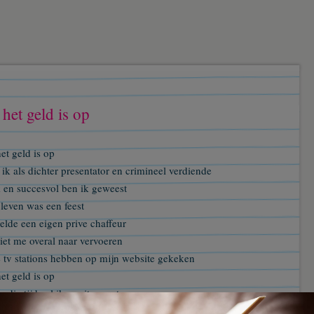
 het geld is op
et geld is op
ik als dichter presentator en crimineel verdiende
k en succesvol ben ik geweest
leven was een feest
elde een eigen prive chaffeur
iet me overal naar vervoeren
e tv stations hebben op mijn website gekeken
et geld is op
 die tijd zal ik nooit vergeten