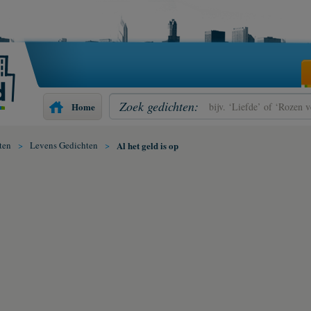
Zoek gedichten:
Home
ten
>
Levens Gedichten
>
Al het geld is op