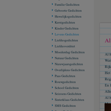
Familie Gedichten
Geboorte Gedichten
Huwelijksgedichten
Kerstgedichten
Kinder Gedichten
Levens Gedichten
Al
Liefdesgedichten
Liefdesverdriet
Moederdag Gedichten
Al h
Natuur Gedichten
Wat 
Nieuwjaarsgedichten
Rij
Overlijdens Gedichten
Het 
Paas Gedichten
Reg
Rouwgedichten
En l
School Gedichten
All
Seizoens Gedichten
Al h
Sinterklaas Gedichten
Maar
SMS Gedichten