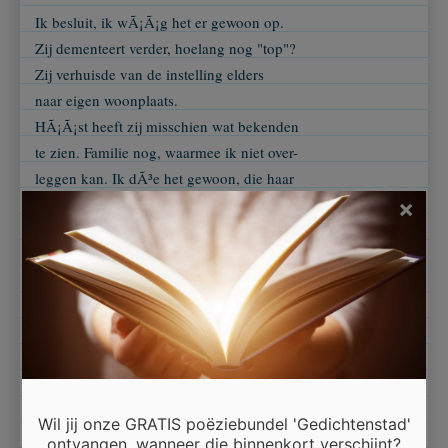
Ik besluit, ik wÃ¡Ã¡g het er gewoon op.
Zij dementeert verder, hoelang nog "top"?
Zij verhuisde van de instelling elders
naar eigen woonplaats.
HÃ¡Ã¡st heeft zij misschien wat bekenden
te zien. Familie nog, waarmee ik niet over-
leggen kan. Ik dÃ³e het gewoon, die haar
niet missen wil dan...
×
We zien wel waar het schip strandt.
Vertrouwd is er mogelijk nog mijn gezicht.
DÃ¡n is er niets zozeer aan de hand!
Ik neem haar nog wat lÃ©kkers mee. Ze heeft
het zo graag. Ik verwen haar ermee.
Ik stel me erop in dat zij veel slechter
geworden is. Ach ja, die "grand lady" die ik
zo heel erg mis.
Wil jij onze GRATIS poëziebundel 'Gedichtenstad'
ontvangen, wanneer die binnenkort verschijnt?