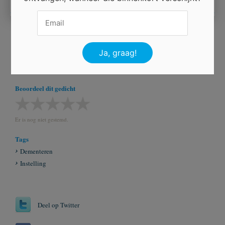
Ingezonden door
Dakoyria
Beoordeel dit gedicht
Er is nog niet gestemd.
Tags
Dementeren
Instelling
Deel op Twitter