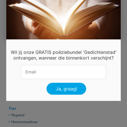
Staart ze me aan
Wil het dan wel uitschreeuwen
Laat me toch eens gaan
Wil jij onze GRATIS poëziebundel 'Gedichtenstad'
ontvangen, wanneer die binnenkort verschijnt?
Ingezonden door
Claudia
Beoordeel dit gedicht
Er is 2 keer gestemd.
Tags
Negatief
Onweerstaanbaar