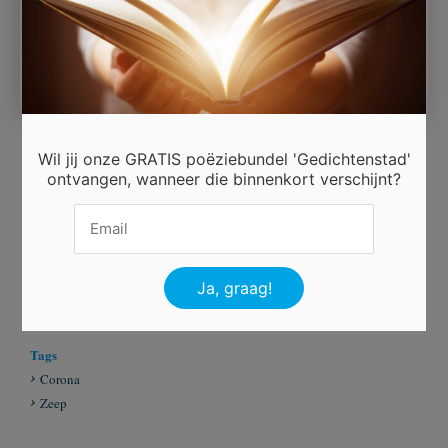
in de nacht
Corona 16 april 2020
Wil jij onze GRATIS poëziebundel 'Gedichtenstad'
ontvangen, wanneer die binnenkort verschijnt?
Ingezonden door
Van Hees Annie Belgie
Beoordeel dit gedicht
Er is 6 keer gestemd.
Tags
Corona
Zeep