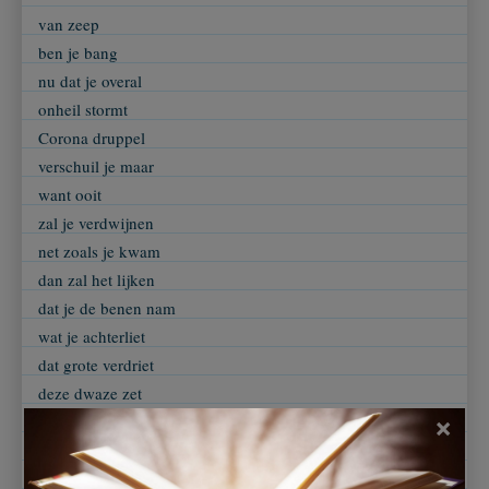
van zeep
ben je bang
nu dat je overal
onheil stormt
Corona druppel
verschuil je maar
want ooit
zal je verdwijnen
net zoals je kwam
dan zal het lijken
dat je de benen nam
wat je achterliet
dat grote verdriet
deze dwaze zet
dat jij bracht
×
verdwijnt dan
als een dief