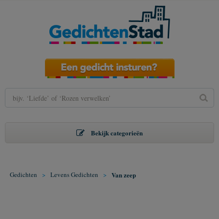
Bekijk categorieën
Gedichten
>
Levens Gedichten
>
Van zeep