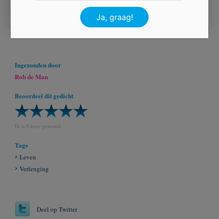
Ingezonden door
Rob de Man
Beoordeel dit gedicht
Er is 8 keer gestemd.
Tags
Leven
Verlenging
Deel op Twitter