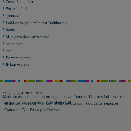
Zeven September
Wat is liefde?
grootste fan
Leifdesgriepje? ( Mahabat Djokhaam )
liefde
Mijn gevoelens en verstand
het missen
ster
De ware voor mij
Ik hou van jou
© Copyright 2007 - 2026
Internet Ventures Ltd
Merknamen en domeinnamen eigendom van
- website
Volo Media Ltd
via licentie in beheer door
Gedichten
/
Gedicht vormen
/
Bekende dichters
/
Gedichten generator
/
Contact
/
AV
/
Privacy & Cookies