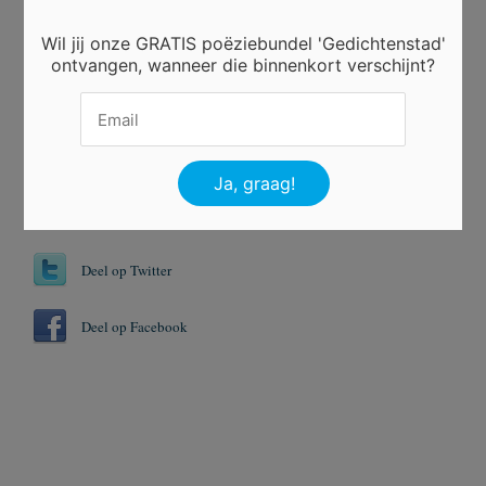
Wil jij onze GRATIS poëziebundel 'Gedichtenstad'
Er is 1 keer gestemd.
ontvangen, wanneer die binnenkort verschijnt?
Tags
Dagen
Denken
Vroeger
Deel op Twitter
Deel op Facebook