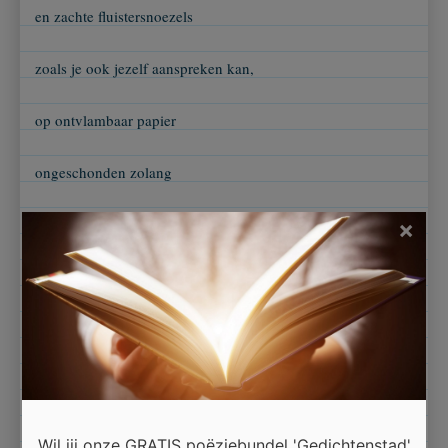
en zachte fluistersnoezels
zoals je ook jezelf aanspreken kan,
op ontvlambaar papier
ongeschonden zolang
uitsluitend tussen onze ogen.
×
Vergeet dus maar rijmschema's, strofen en sonnetten
weg met metrum en methodiek
immers, geen pen zal ooit vertalen
Wil jij onze GRATIS poëziebundel 'Gedichtenstad'