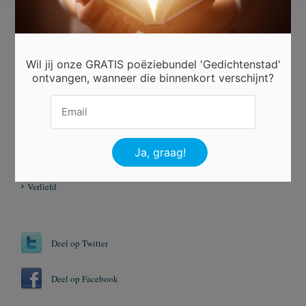
Ingezonden door
Beau Hasenaar
Wil jij onze GRATIS poëziebundel 'Gedichtenstad'
ontvangen, wanneer die binnenkort verschijnt?
Beoordeel dit gedicht
Er is 6 keer gestemd.
Tags
Persoon
Verliefd
Deel op Twitter
Deel op Facebook