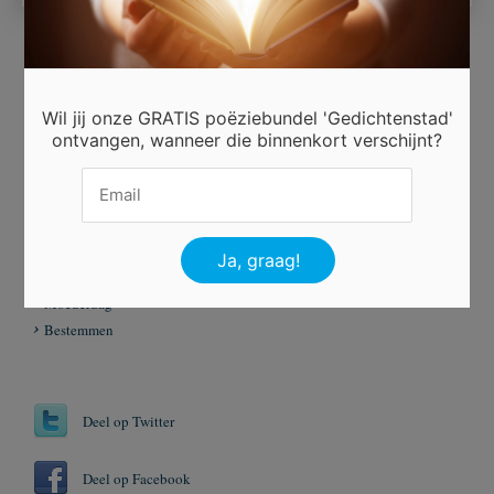
Ingezonden door
Wil jij onze GRATIS poëziebundel 'Gedichtenstad'
Dakoyria
ontvangen, wanneer die binnenkort verschijnt?
Beoordeel dit gedicht
Er is 1 keer gestemd.
Tags
Moederdag
Bestemmen
Deel op Twitter
Deel op Facebook