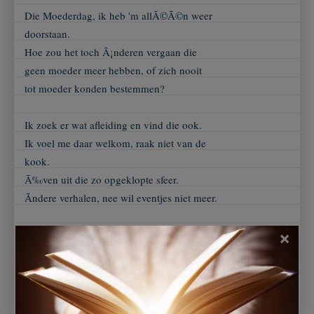
Die Moederdag, ik heb 'm allÃ©Ã©n weer
doorstaan.
Hoe zou het toch Ã¡nderen vergaan die
geen moeder meer hebben, of zich nooit
tot moeder konden bestemmen?
Ik zoek er wat afleiding en vind die ook.
Ik voel me daar welkom, raak niet van de
kook.
Ã‰ven uit die zo opgeklopte sfeer.
Ãndere verhalen, nee wil eventjes niet meer.
Vergenoegd merk ik lÃ¡ter, ik heb het dan
×
verdragen.
Die dag die ik het liefst had overgeslagen!