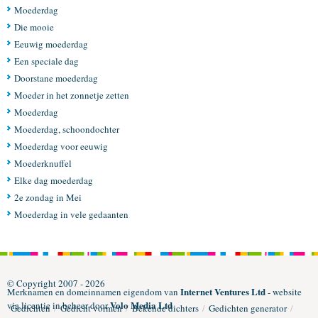
Moederdag
Die mooie
Eeuwig moederdag
Een speciale dag
Doorstane moederdag
Moeder in het zonnetje zetten
Moederdag
Moederdag, schoondochter
Moederdag voor eeuwig
Moederknuffel
Elke dag moederdag
2e zondag in Mei
Moederdag in vele gedaanten
© Copyright 2007 - 2026
Internet Ventures Ltd
Merknamen en domeinnamen eigendom van
- website
Volo Media Ltd
via licentie in beheer door
Gedichten
/
Gedicht vormen
/
Bekende dichters
/
Gedichten generator
/