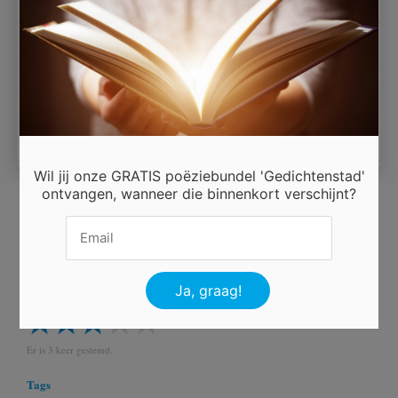
Vlug een maand op vakantie en dan naar een ander karwei
Wil jij onze GRATIS poëziebundel 'Gedichtenstad'
ontvangen, wanneer die binnenkort verschijnt?
Ingezonden door
Peter.Berkien
Beoordeel dit gedicht
Er is 3 keer gestemd.
Tags