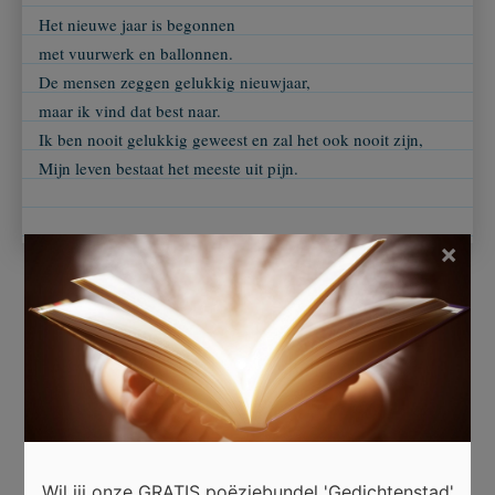
Het nieuwe jaar is begonnen
met vuurwerk en ballonnen.
De mensen zeggen gelukkig nieuwjaar,
maar ik vind dat best naar.
Ik ben nooit gelukkig geweest en zal het ook nooit zijn,
Mijn leven bestaat het meeste uit pijn.
×
Beoordeel dit gedicht
Er is 7 keer gestemd.
Wil jij onze GRATIS poëziebundel 'Gedichtenstad'