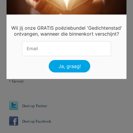
Ingezonden door
anoniem
Wil jij onze GRATIS poëziebundel 'Gedichtenstad'
ontvangen, wanneer die binnenkort verschijnt?
Beoordeel dit gedicht
Er is 3 keer gestemd.
Tags
Gemis
Gevoel
Deel op Twitter
Deel op Facebook