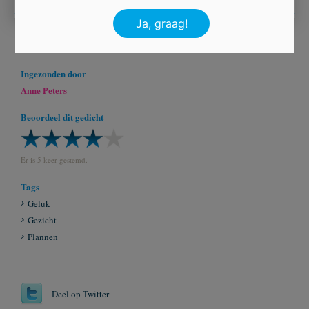
Ingezonden door
Anne Peters
Beoordeel dit gedicht
Er is 5 keer gestemd.
Tags
Geluk
Gezicht
Plannen
Deel op Twitter