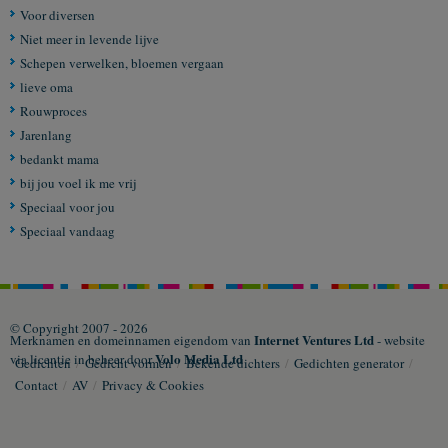
Voor diversen
Niet meer in levende lijve
Schepen verwelken, bloemen vergaan
lieve oma
Rouwproces
Jarenlang
bedankt mama
bij jou voel ik me vrij
Speciaal voor jou
Speciaal vandaag
© Copyright 2007 - 2026
Internet Ventures Ltd
Merknamen en domeinnamen eigendom van
- website
Volo Media Ltd
via licentie in beheer door
Gedichten
/
Gedicht vormen
/
Bekende dichters
/
Gedichten generator
/
Contact
/
AV
/
Privacy & Cookies