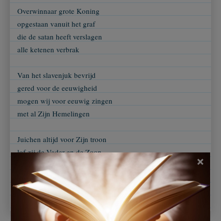
Overwinnaar grote Koning
opgestaan vanuit het graf
die de satan heeft verslagen
alle ketenen verbrak
Van het slavenjuk bevrijd
gered voor de eeuwigheid
mogen wij voor eeuwig zingen
met al Zijn Hemelingen
Juichen altijd voor Zijn troon
lof zij de Vader en de Zoon
×
De Geest die onze Trooster is
Amen, ja Amen 't is gewis