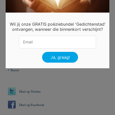
Ingezonden door
Petra Groeneveld
Wil jij onze GRATIS poëziebundel 'Gedichtenstad'
ontvangen, wanneer die binnenkort verschijnt?
Beoordeel dit gedicht
Er is nog niet gestemd.
Tags
Hoop
Troost
Deel op Twitter
Deel op Facebook