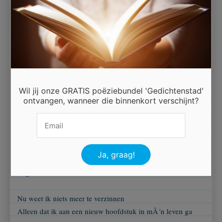
leerkrachten
Die ons van alles op leergebied bij brachten
Voor mÂ´n dyslexie probleem ging ik naar Claudia toe
Die werd van alles met me herhalen en oefenen nooit moe
Met lezen begeleidden me het RT team Samira en Ien
Die krijgen van mij daarvoor een dikke tien!
Wil jij onze GRATIS poëziebundel 'Gedichtenstad'
ontvangen, wanneer die binnenkort verschijnt?
Een paar weken zit ik nog in groep acht
De schooltijd ging sneller dan ik dacht
Nu zijn we op kamp en de musical komt eraan
met het onbezorgde leventje is het gedaan
Ieder gaat zÂ´n weg, naar de Hulster of Valuas
Ik ga naar CitaVerde met maar 18 kinderen in de klas
Nu weet ik niets meer te verzinnen
Alleen dat ik aan een nieuw hoofdstuk in mÂ´n leven ga