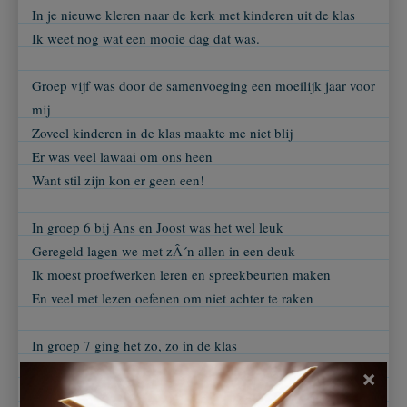
In je nieuwe kleren naar de kerk met kinderen uit de klas
Ik weet nog wat een mooie dag dat was.
Groep vijf was door de samenvoeging een moeilijk jaar voor
mij
Zoveel kinderen in de klas maakte me niet blij
Er was veel lawaai om ons heen
Want stil zijn kon er geen een!
In groep 6 bij Ans en Joost was het wel leuk
Geregeld lagen we met zÂ´n allen in een deuk
Ik moest proefwerken leren en spreekbeurten maken
En veel met lezen oefenen om niet achter te raken
In groep 7 ging het zo, zo in de klas
Omdat er altijd wel een kattenkop of pestkop was
×
Sandra, Simone, Hennie of Robert waren daar de