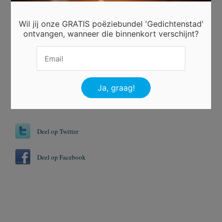
Beoordeel dit gedicht
Wil jij onze GRATIS poëziebundel 'Gedichtenstad'
ontvangen, wanneer die binnenkort verschijnt?
Er is 14 keer gestemd.
Tags
Kinderen
Normaal
Slingeren
Deel op Twitter
Deel op Facebook