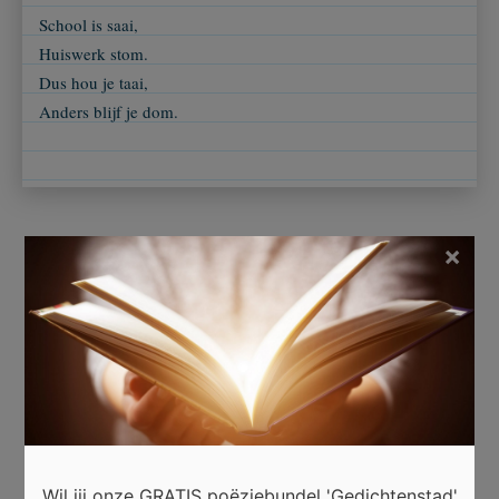
School is saai,
Huiswerk stom.
Dus hou je taai,
Anders blijf je dom.
×
Beoordeel dit gedicht
Er is 28 keer gestemd.
Wil jij onze GRATIS poëziebundel 'Gedichtenstad'