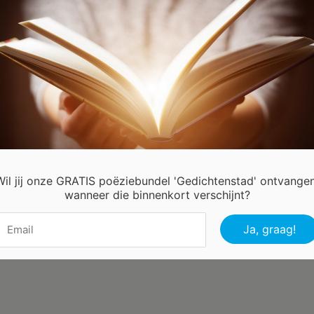
lderij vertelde over
ente , een zacht en teder
aal, lente heerlijk
oot ik, van de
dagdroom
lente geur
mooie kleuren
elkaar
droom
an Hees Annie
Wil jij onze GRATIS poëziebundel 'Gedichtenstad' ontvangen
wanneer die binnenkort verschijnt?