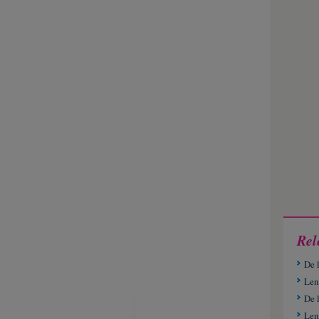
Rel
De 
Len
De 
Lent