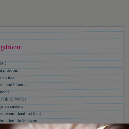
gdroom
asie
mijn droom
nden daar
te lente bloemen
mend
at ik de winter
ijs en sneeuw
geeuwend deed het licht
 branden, de lentezon
scheen, het mooiste