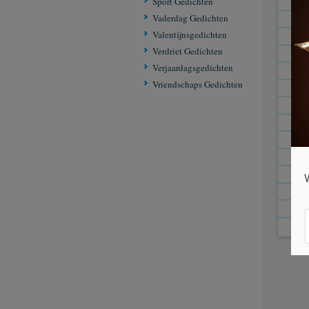
Sport Gedichten
schi
Vaderdag Gedichten
de l
Valentijnsgedichten
verh
Verdriet Gedichten
gen
Verjaardagsgedichten
de 
Vriendschaps Gedichten
die 
de 
bij 
Dag
C V