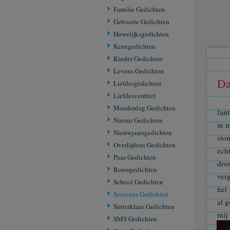
Familie Gedichten
Geboorte Gedichten
Huwelijksgedichten
Kerstgedichten
Kinder Gedichten
Levens Gedichten
Da
Liefdesgedichten
Liefdesverdriet
Moederdag Gedichten
fant
Natuur Gedichten
in 
Nieuwjaarsgedichten
sto
Overlijdens Gedichten
ech
Paas Gedichten
dro
Rouwgedichten
verg
School Gedichten
het 
Seizoens Gedichten
al 
Sinterklaas Gedichten
mij
SMS Gedichten
ver