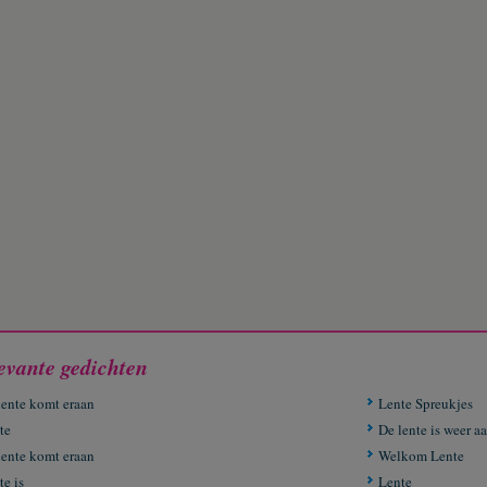
evante gedichten
lente komt eraan
Lente Spreukjes
te
De lente is weer a
lente komt eraan
Welkom Lente
e is
Lente