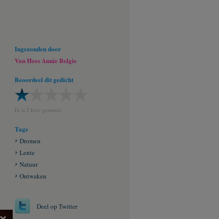
Ingezonden door
Van Hees Annie Belgie
Beoordeel dit gedicht
Er is 2 keer gestemd.
Tags
Dromen
Lente
Natuur
Ontwaken
Deel op Twitter
×