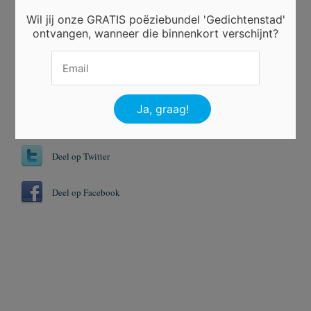
Wil jij onze GRATIS poëziebundel 'Gedichtenstad'
ontvangen, wanneer die binnenkort verschijnt?
Er is nog niet gestemd.
Tags
Winter
Zomer
Deel op Twitter
Deel op Facebook