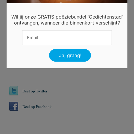
Ingezonden door
ella dubel
Wil jij onze GRATIS poëziebundel 'Gedichtenstad'
Beoordeel dit gedicht
ontvangen, wanneer die binnenkort verschijnt?
Er is 1 keer gestemd.
Tags
Broekriem
Fantastisch
Deel op Twitter
Deel op Facebook