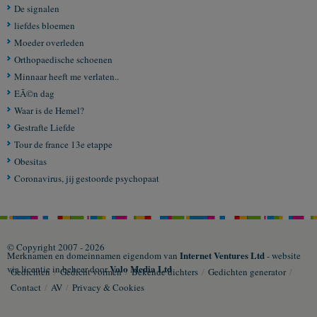
De signalen
liefdes bloemen
Moeder overleden
Orthopaedische schoenen
Minnaar heeft me verlaten..
EÃ©n dag
Waar is de Hemel?
Gestrafte Liefde
Tour de france 13e etappe
Obesitas
Coronavirus, jij gestoorde psychopaat
© Copyright 2007 - 2026
Internet Ventures Ltd
Merknamen en domeinnamen eigendom van
- website
Volo Media Ltd
via licentie in beheer door
Gedichten
/
Gedicht vormen
/
Bekende dichters
/
Gedichten generator
/
Contact
/
AV
/
Privacy & Cookies