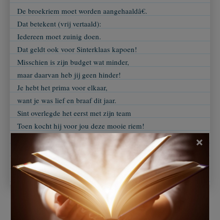
De broekriem moet worden aangehaaldâ€.
Dat betekent (vrij vertaald):
Iedereen moet zuinig doen.
Dat geldt ook voor Sinterklaas kapoen!
Misschien is zijn budget wat minder,
maar daarvan heb jij geen hinder!
Je hebt het prima voor elkaar,
want je was lief en braaf dit jaar.
Sint overlegde het eerst met zijn team
Toen kocht hij voor jou deze mooie riem!
Hij zal je vast fantastisch staan.
×
Haal hem maar niet te strak aan!