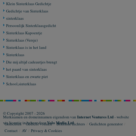
Klein Sinterklaas Gedichtje
Gedichtje van Sinterklaas
sinterklaas
Persoonlijk Sinterklaasgedicht
Sinterklaas Kapoentje
Sinterklaas (Versje)
Sinterklaas is in het land
Sinterklaas
Die mij altijd cadeautjes brengt
het paard van sinterklaas
Sinterklaas en zwarte piet
School,sinterklaas
© Copyright 2007 - 2026
Internet Ventures Ltd
Merknamen en domeinnamen eigendom van
- website
Volo Media Ltd
via licentie in beheer door
Gedichten
/
Gedicht vormen
/
Bekende dichters
/
Gedichten generator
/
Contact
/
AV
/
Privacy & Cookies