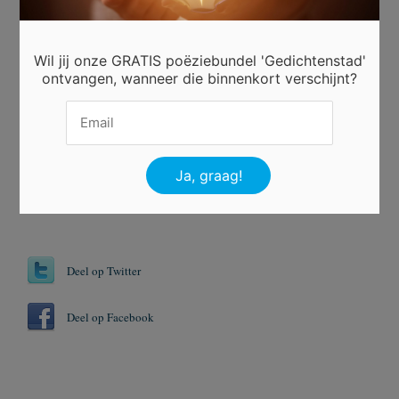
Ingezonden door
Van Hees Annie Belgie
Wil jij onze GRATIS poëziebundel 'Gedichtenstad'
Beoordeel dit gedicht
ontvangen, wanneer die binnenkort verschijnt?
Er is 2 keer gestemd.
Tags
Verhaal
Sinterklaas
Deel op Twitter
Deel op Facebook