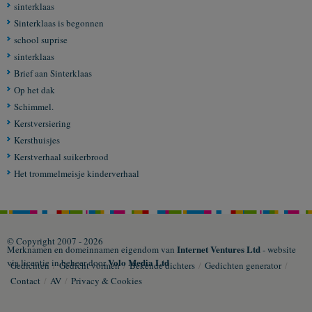
sinterklaas
Sinterklaas is begonnen
school suprise
sinterklaas
Brief aan Sinterklaas
Op het dak
Schimmel.
Kerstversiering
Kersthuisjes
Kerstverhaal suikerbrood
Het trommelmeisje kinderverhaal
© Copyright 2007 - 2026
Internet Ventures Ltd
Merknamen en domeinnamen eigendom van
- website
Volo Media Ltd
via licentie in beheer door
Gedichten
/
Gedicht vormen
/
Bekende dichters
/
Gedichten generator
/
Contact
/
AV
/
Privacy & Cookies