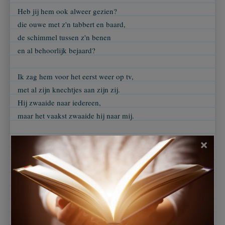
Heb jij hem ook alweer gezien?
die ouwe met z'n tabbert en baard,
de schimmel tussen z'n benen
en al behoorlijk bejaard?
Ik zag hem voor het eerst weer op tv,
met al zijn knechtjes aan zijn zij.
Hij zwaaide naar iedereen,
maar het vaakst zwaaide hij naar mij.
Ik heb mijn verlanglijstje al klaar,
×
ik wens niet zoveel dingen.
Maar het liefst wil ik een kandelaar,
die mij met warmte kan omringen.
Een avond met chocomelk en speculaas
wij houden het eenvoudig