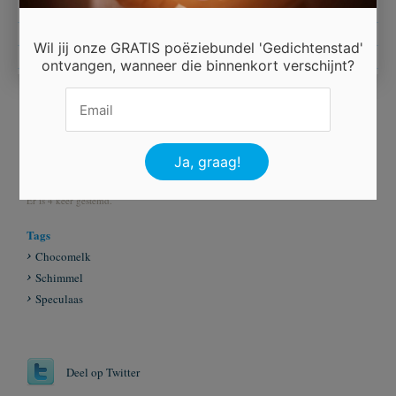
op het feest van sinterklaas.
Wil jij onze GRATIS poëziebundel 'Gedichtenstad'
ontvangen, wanneer die binnenkort verschijnt?
Beoordeel dit gedicht
Er is 4 keer gestemd.
Tags
Chocomelk
Schimmel
Speculaas
Deel op Twitter