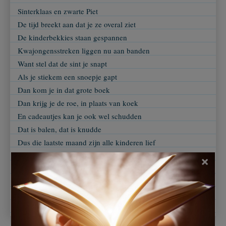
Sinterklaas en zwarte Piet
De tijd breekt aan dat je ze overal ziet
De kinderbekkies staan gespannen
Kwajongensstreken liggen nu aan banden
Want stel dat de sint je snapt
Als je stiekem een snoepje gapt
Dan kom je in dat grote boek
Dan krijg je de roe, in plaats van koek
En cadeautjes kan je ook wel schudden
Dat is balen, dat is knudde
Dus die laatste maand zijn alle kinderen lief
En zeggen dan netjes alsjeblief
×
Was het hele jaar maar Sinterklaas
Dan waren we eindelijk de kinderen de baas.