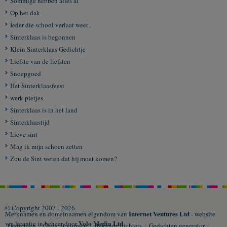
Sommige hebben alles al
Op het dak
Ieder die school verlaat weet..
Sinterklaas is begonnen
Klein Sinterklaas Gedichtje
Liefste van de liefsten
Snoepgoed
Het Sinterklaasfeest
werk pietjes
Sinterklaas is in het land
Sinterklaastijd
Lieve sint
Mag ik mijn schoen zetten
Zou de Sint weten dat hij moet komen?
© Copyright 2007 - 2026
Internet Ventures Ltd
Merknamen en domeinnamen eigendom van
- website
Volo Media Ltd
via licentie in beheer door
Gedichten
/
Gedicht vormen
/
Bekende dichters
/
Gedichten generator
/