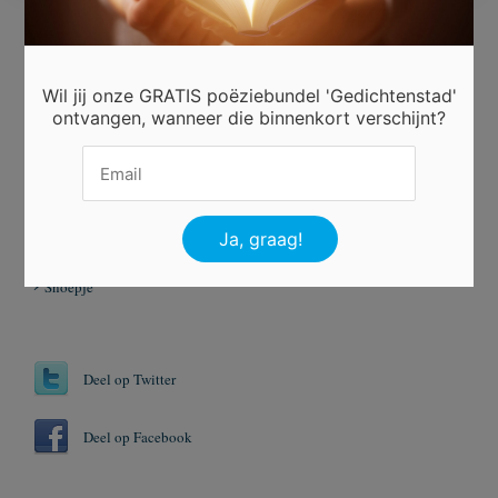
Beoordeel dit gedicht
Wil jij onze GRATIS poëziebundel 'Gedichtenstad'
ontvangen, wanneer die binnenkort verschijnt?
Er is 7 keer gestemd.
Tags
Banden
Kinderbekkies
Kinderen
Snoepje
Deel op Twitter
Deel op Facebook